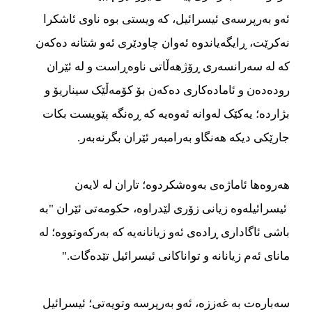
ئەو بەرپرسەی ئیسرائیل، کە ویستی بوە ناوی ئاشکرا
نەکرێت، ڕایگەیاندوە ئەوان چاودێری ئەو شتانە دەکەن
کە لە سەرانسەری ڕۆژهەڵاتی ناوەڕاست و لە ئێران
رودەدەن و ئامادەکاری دەکەن بۆ کۆمەڵێک سیناریۆ و
بژاردە؛ یەکێک لەوانە ئەوەیە کە ڕەنگە پێویست بکات
جارێکی دیکە هەنگاو بەرامبەر ئێران بگرنەبەر.
هەروەها ئاماژەی بەوەشکردوە؛ تاران لە لایەن
ئیسرائیلەوە زیانی زۆری لێدراوە، حکومەتی ئێران "بە
باشی ئاگاداری ڕادەی ئەو زیانانەیە کە بەرکەوتووە؛ لە
مانای ئەم زیانانە و تواناکانی ئیسرائیل تێدەگات."
سەبارەت بە غەززە، ئەو بەرپرسە وتویەتی؛ ئیسرائیل