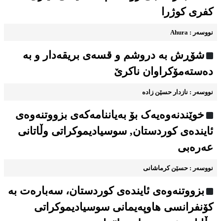
کفری کوژرا
نووسه‌ر : Ahura
شۆڕش به دروشم و قسه‌ی بریقه‌دار و به
ده‌سته‌مۆکراوان ناکرێ
نووسه‌ر : نازدار حسێن زاده
خوێندنه‌وه‌یه‌ک بۆ به‌یاننامه‌که‌ی بزووتنه‌وه‌ی
ئاینده‌ی کوردستان, سوسیادیموكراتی وڵاتانی
عەرەبی
نووسه‌ر : حسێن کرماشانی
بزووتنه‌وه‌ی ئاینده‌ی کوردستان، سه‌باره‌ت به
كۆنفرانسی هاوپەیمانی سوسیادیموكراتی