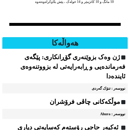
10 مانگ و 10 کاتژمێر و 14 خوله‌ک ، پێش بڵاوکراه‌وه‌ته‌وه‌
هه‌واڵه‌کا
ژن وەک بزوێنەری گۆڕانکاری: پێگەی
فەرماندەیی و ڕابەرایەتی لە بزووتنەوەی
ئایندەدا
نووسه‌ر : تنۆک گەردی
موڵکەکانی چاڤی فرۆشران
نووسه‌ر : Ahura
ئەکبەر حاجی رۆستەم کەسایەتی دیاری