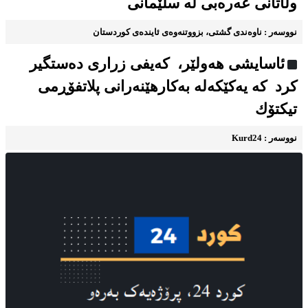
وڵاتانی عەرەبی له سلێمانی
نووسه‌ر : ناوه‌ندی گشتی، بزووتنه‌وه‌ی ئاینده‌ی کوردستان
ئاسایشی هه‌ولێر، كه‌یفی زراری دەستگیر
کرد کە یه‌كێكەله‌ به‌كارهێنه‌رانی پلاتفۆڕمی
تیكتۆك
نووسه‌ر : Kurd24