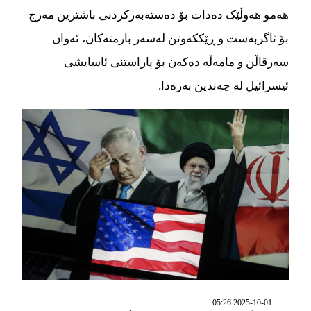
هەمو هەوڵێک دەدات بۆ دەستەبەرکردنی باشترین مەرج
بۆ ئاگربەست و ڕێککەوتن لەسەر بارمتەکان، ئەوان
سەرقاڵن و مامەڵە دەکەن بۆ پاراستنی ئاسایشی
ئیسرائیل لە چەندین بەرەدا.
2025-10-01 05:26