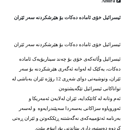
Ahura
ئیسرائیل خۆی ئامادە دەکات بۆ هێرشکردنە سەر ئێران
ئیسرائیل خۆی ئامادە دەکات بۆ هێرشکردنە سەر ئێران
ئیسرائیل وڵاتەکەی خۆی بۆ چەند سیناریۆیەک ئامادە
دەکات، یەکێک لە لەوانە ئەگەری هێرشکردنە بۆ سەر
ئێران، وتوشیەتی دوای شەڕی 12 رۆژە ئێران بەباشی لە
تواناکانی ئیسرائیل تێگەیشتوەن
ئەم وتانە لە کاتێکدایە، ئێران لەلایەن ئەمەریکا و
ئەوروپاوە سزاکانی بەسەردا سەپێندرایەوە و لەسەر
بەرنامە ئەتۆمییەکەی نەگەشتنە ڕێککەوتن و ئێران ڕەتی
کردوە دەستبەرداری پیتاندنی یۆرانیۆم ببێت.