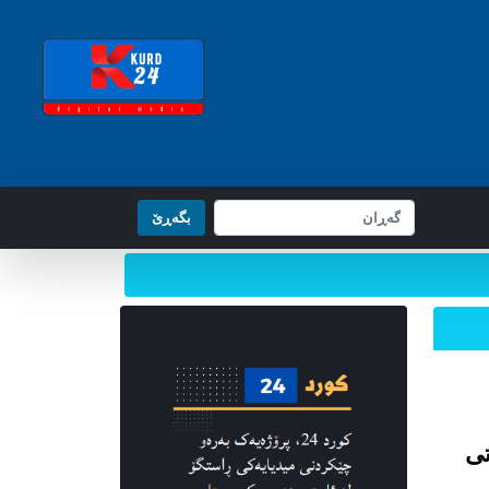
بگه‌ڕێ
تی