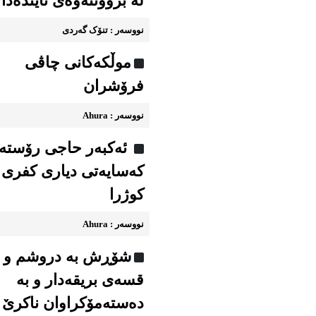
لە بزووتنەوەی ئایندەدا
نووسه‌ر : تنۆک گەردی
موڵکەکانی چاڤی
فرۆشران
نووسه‌ر : Ahura
ئەکبەر حاجی رۆستە
کەسایەتی دیاری کفری
کوژرا
نووسه‌ر : Ahura
شۆڕش به دروشم و
قسه‌ی بریقه‌دار و به
ده‌سته‌مۆکراوان ناکرێ