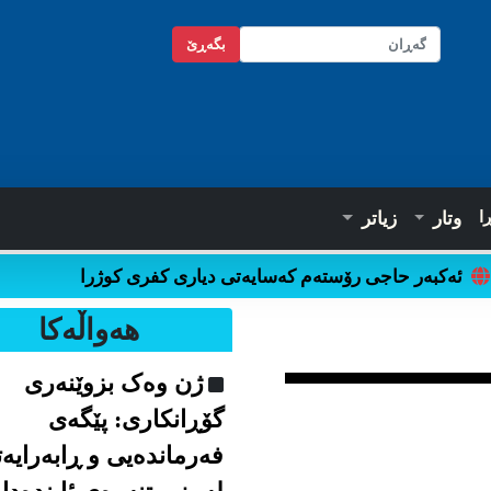
بگه‌ڕێ
ا
وتار
زیاتر
ئەکبەر حاجی رۆستەم کەسایەتی دیاری کفری کوژرا
هه‌واڵه‌کا
ژن وەک بزوێنەری
گۆڕانکاری: پێگەی
فەرماندەیی و ڕابەرایە