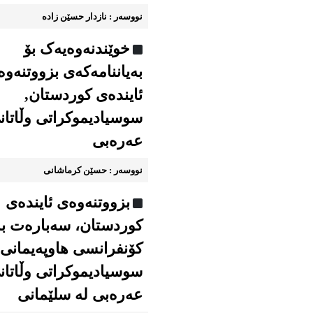
نووسه‌ر : نازدار حسێن زاده
خوێندنه‌وه‌یه‌ک بۆ
به‌یاننامه‌که‌ی بزووتنه‌وه
ئاینده‌ی کوردستان,
سوسیادیموكراتی وڵاتان
عەرەبی
نووسه‌ر : حسێن کرماشانی
بزووتنه‌وه‌ی ئاینده‌ی
کوردستان، سه‌باره‌ت ب
كۆنفرانسی هاوپەیمانی
سوسیادیموكراتی وڵاتان
عەرەبی له سلێمانی