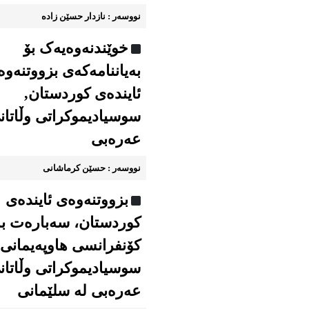
نووسه‌ر : نازدار حسێن زاده
خوێندنه‌وه‌یه‌ک بۆ
به‌یاننامه‌که‌ی بزووتنه‌وه
ئاینده‌ی کوردستان,
سوسیادیموكراتی وڵاتان
عەرەبی
نووسه‌ر : حسێن کرماشانی
بزووتنه‌وه‌ی ئاینده‌ی
کوردستان، سه‌باره‌ت ب
كۆنفرانسی هاوپەیمانی
سوسیادیموكراتی وڵاتان
عەرەبی له سلێمانی