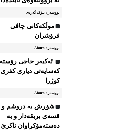
لە بزووتنەوەی ئایندەدا
نووسه‌ر : تنۆک گەردی
موڵکەکانی چاڤی
فرۆشران
نووسه‌ر : Ahura
ئەکبەر حاجی رۆستە
کەسایەتی دیاری کفری
کوژرا
نووسه‌ر : Ahura
شۆڕش به دروشم و
قسه‌ی بریقه‌دار و به
ده‌سته‌مۆکراوان ناکرێ