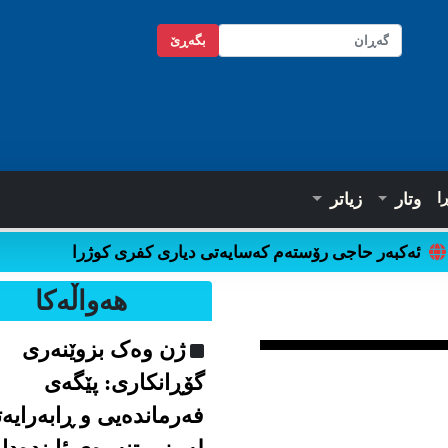
بگه‌ڕێ
ا
وتار
زیاتر
ئەکبەر حاجی رۆستەم کەسایەتی دیاری کفری کوژرا
هه‌واڵه‌کا
ژن وەک بزوێنەری
گۆڕانکاری: پێگەی
فەرماندەیی و ڕابەرایە