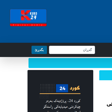
بگه‌ڕێ
تی