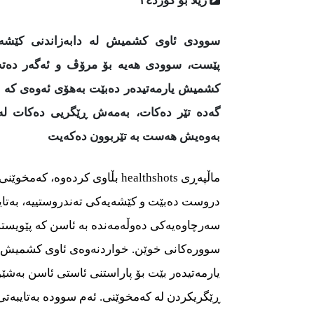
ژیلا بۆ کورد٢٤
سوودی ئاوی كشمیش لە دابەزاندنی كێشەو
پێست، سوودی هەیە بۆ مرۆڤ و ئەگەر دەتە
كشمیش یارمەتیدەر دەبێت بەهۆی ئەوەی كە ش
گەدە تێر دەكات، بەمەش ڕێگریی دەكات لە خ
بەوەیش هەست بە تێربوون دەكەیت
ماڵپەڕی healthshots بڵاوی كردەوە
دروست دەبێت و كێشەیەكی تەندروستییە، بەتای
سەرچاوەیەكی دەوڵەمەندە بە ئاسن كە پێویستە
سوورەكانی خوێن. خواردنەوەی ئاوی كشمیش ب
یارمەتیدەر بێت بۆ پاراستنی ئاستی ئاسن بەش
ڕێگریكردن لە كەمخوێنی. ئەم سوودە بەتایبەتی ل