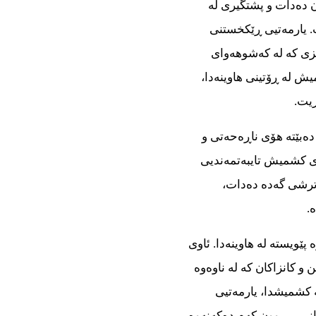
 دەدات و پشتگیری لە
. یارمەتیی ڕێكخستنی
زی كە لە كەشوهەوای
یش لە ڕۆتینی هاوینەدا،
یت.
ەبێتە هۆی ناڕەحەتی و
وی كشمیش تایبەتمەندیی
ترشی گەدە دەدات،
.
ویستە لە هاوینەدا. ئاوی
و كانزاكان كە لە ناوەوە
بە پێستت دەدەن. ڤیتامینەكانی A و E لە كشمیشدا، یارمەتیی
انی پیربوون كەم دەكەنەوە