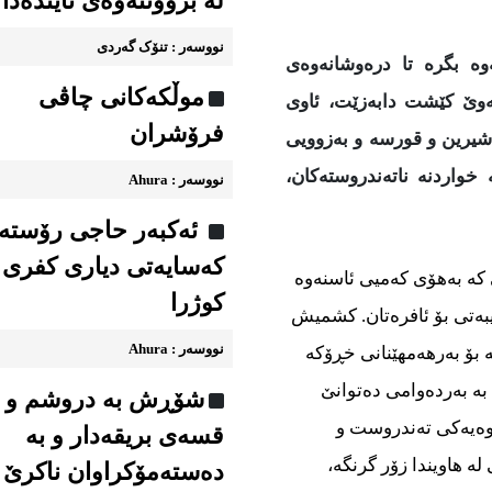
لە بزووتنەوەی ئایندەدا
نووسه‌ر : تنۆک گەردی
ە بگرە تا درەوشانەوەی
موڵکەکانی چاڤی
وێ كێشت دابەزێت، ئاوی
فرۆشران
یرین و قورسە و بەزوویی
واردنە ناتەندروستەكان،
نووسه‌ر : Ahura
ئەکبەر حاجی رۆستە
کەسایەتی دیاری کفری
، كەمخوێنی كە بەهۆی كەمیی ئاسنەوە
کوژرا
بەتی بۆ ئافرەتان. كشمیش
نووسه‌ر : Ahura
 بۆ بەرهەمهێنانی خڕۆكە
ە بەردەوامی دەتوانێ
شۆڕش به دروشم و
ێوەیەكی تەندروست و
قسه‌ی بریقه‌دار و به
ە هاویندا زۆر گرنگە،
ده‌سته‌مۆکراوان ناکرێ