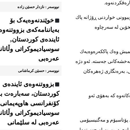
رەقكردنەوە.
نووسه‌ر : نازدار حسێن زاده
وونی خواردنی ڕۆژانە پاك
خوێندنه‌وه‌یه‌ک بۆ
یخۆین لە سەرچاوە
به‌یاننامه‌که‌ی بزووتنه‌وه
ئاینده‌ی کوردستان,
سوسیادیموكراتی وڵاتان
شمیش وەك پاككەرەوەیەك
عەرەبی
نبەخشەكانی جەستە. ئەو دژە
، بەرەنگاری ژەهرەكان
نووسه‌ر : حسێن کرماشانی
بزووتنه‌وه‌ی ئاینده‌ی
کوردستان، سه‌باره‌ت ب
كاتەوە كە بەهۆی ئەو
كۆنفرانسی هاوپەیمانی
سوسیادیموكراتی وڵاتان
 پۆتاسیۆم و مەگنیسیۆمی
عەرەبی له سلێمانی
 شلەی دروست لە جەستەدا.