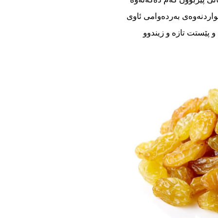
اردنەوەی بەردەوامی ئاوی
پێستت تازە و زیندوو