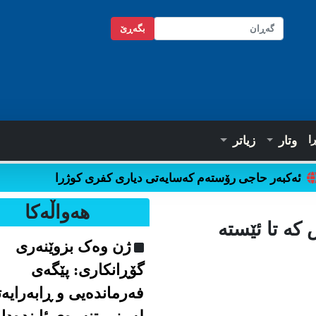
بگه‌ڕێ
ا
وتار
زیاتر
ەکبەر حاجی رۆستەم کەسایەتی دیاری کفری کوژرا
هه‌واڵه‌کا
ە تا ئێستە
ژن وەک بزوێنەری
گۆڕانکاری: پێگەی
فەرماندەیی و ڕابەرایە