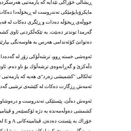
ڕیشاڵی خۆراكی تێدایە كە یارمەتیی هەرسكردن
مایكرۆبایۆمێكی تەندروست لە ڕیخۆڵەدا دەكات
جووڵەی ڕیخۆڵە دەدات و ڕێگری دەكات لە قەب
گەرمدا توندتر دەبێت. بە تێكەڵكردنی ئاوی كشم
دەتوانێ كۆئەندامی هەرس بە هاوسەنگی بپارێز
ئەوەشی خستە ڕوو، ترشەڵۆكی زۆر لە گەدەدا د
دڵەكزێ و گەڕانەوەی ترشەڵۆك بۆ ناو دەم. ئا
ئەلكالی "كشمیشی زەرد"ی هەیە كە یارمەتیی 
ئەمەش ڕزگارت دەكات لە كێشەی ترشیی گەدە
ئەوەش دەڵێ، پێستێكی تەندروست و درەوشاوە پێ
كشمشی دەوڵەمەندە بە دژە ئۆكسێنەر و ڤیتامین 
خۆراك 
بەرەنگاربوونەوەی كونیلەكان دەدەن و نیشانەك