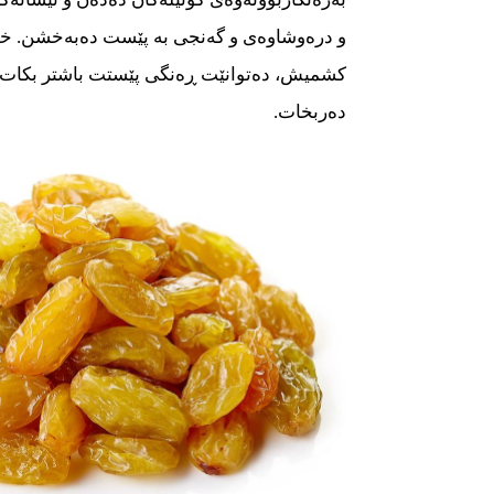
و درەوشاوەی و گەنجی بە پێست دەبەخشن. خو
كشمیش، دەتوانێت ڕەنگی پێستت باشتر بكات و 
دەربخات.