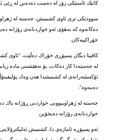
كاتێك ئاسنێكی زۆر لە دەست دەدەین لە ڕێی ئا
سوودێكی تری ئاوی كشمیش، جەستە لە ژهراویب
دەكاتەوە كە بەهۆی ئەو خواردنانەی رۆژانە دە
خۆراكییەكان.
كاڤیتا دیگان پسپۆڕی خۆراك دەڵێت، "ئاوی ك
لە جەستەدا كار دەكات، بۆ نەهێشتنی مادە زیا
ئۆكسێنەرانەی لە كشمیشدا هەن وەك پۆلیفینۆڵ
دەبنەوە".
جەستە لە ژهراویبوونی خواردنی ڕۆژانە پاك دە
خواردنانەی رۆژانە دەیخۆین
ئەو پسپۆڕە ئاماژەی دا، كشمیش ئەلیكترۆلایتی
تێدایە كە زۆر گرنگن بۆ پاراستنی هاوسەنگیی