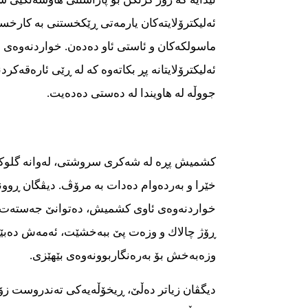
ئەلیكترۆلایتەكان یارمەتی ڕێكخستنی بە كارخس
ماسولكەكان و ئاستی ئاو دەدەن. خواردنەوەی 
ئەلیكترۆلایتانە پڕ بكاتەوە كە لە ڕێی ئارەقەكرد
جووڵە لە هاویندا لە دەستی دەدەیت.
كشمیش پڕە لە شەكری سروشتی، لەوانە گلوكۆز
خێرا و بەردەوام دەدات بە مرۆڤ. دیڤگان ڕوون
خواردنەوەی ئاوی كشمیش، دەتوانێ جەستەت زین
ڕۆژ چالاك و وزەت پێ ببەخشێت، ئەمەش دەبێت
وزەبەخش بۆ بەرەنگاربوونەوەی بێهێزی.
دیگڤان زیاتر دەڵێ، ڕیخۆڵەیەكی تەندروست ز