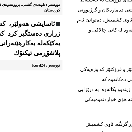
نووسه‌ر : ناوه‌ندی گشتی، بزووتنه‌وه‌ی ئا
تنی دەمارەكان و گرژبوونی
کوردستان
ئاوی كشمیش، دەتوانێ ئەم
ئاسایشی هه‌ولێر، كه‌
نەوە لە كاتی چالاكی و
زراری دەستگیر کرد کە
یه‌كێكەله‌ به‌كارهێنه‌رانی
پلاتفۆڕمی تیكتۆك
نووسه‌ر : Kurd24
 و فرۆكتۆز كە وزەیەكی
ی دەكاتەوە كە
دوو بكاتەوە، بە درێژایی
ە هۆی خواردنەوەیەكی
ۆر گرنگە. ئاوی كشمیش