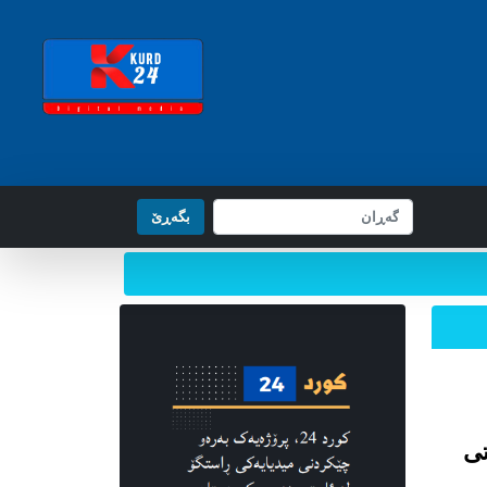
بگه‌ڕێ
تی