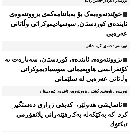
نووسه‌ر : نازدار حسێن زاده
خوێندنه‌وه‌یه‌ک بۆ به‌یاننامه‌که‌ی بزووتنه‌وه‌ی
ئاینده‌ی کوردستان, سوسیادیموكراتی وڵاتانی
عەرەبی
نووسه‌ر : حسێن کرماشانی
بزووتنه‌وه‌ی ئاینده‌ی کوردستان، سه‌باره‌ت به
كۆنفرانسی هاوپەیمانی سوسیادیموكراتی
وڵاتانی عەرەبی له سلێمانی
نووسه‌ر : ناوه‌ندی گشتی، بزووتنه‌وه‌ی ئاینده‌ی کوردستان
ئاسایشی هه‌ولێر، كه‌یفی زراری دەستگیر
کرد کە یه‌كێكەله‌ به‌كارهێنه‌رانی پلاتفۆڕمی
تیكتۆك