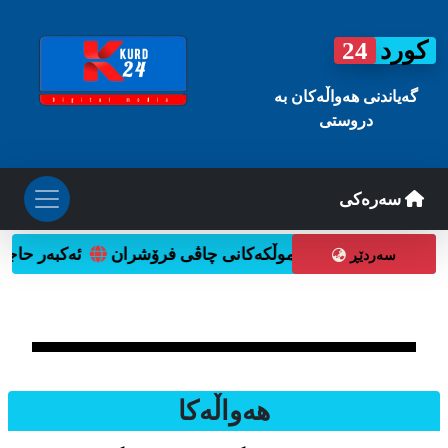
کورد
24
گه‌یاندنی هه‌واڵه‌کان به
دروستی
سه‌ره‌کی
وتنەوەی ئایندەدا
موڵکەکانی چاڤی فرۆشران
ئەکبەر حاجی 
سه‌ردێڕ
هه‌واڵه‌کا