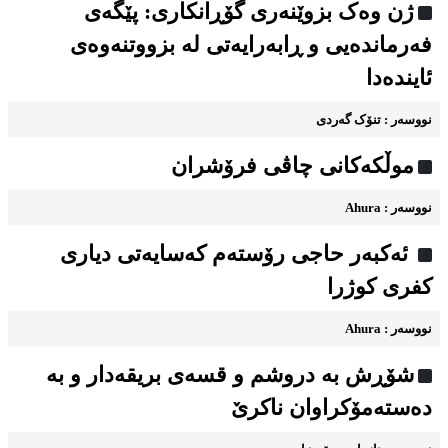
ژن وەک بزوێنەری گۆڕانکاری: پێگەی
فەرماندەیی و ڕابەرایەتی لە بزووتنەوەی
ئایندەدا
نووسه‌ر : تنۆک گەردی
موڵکەکانی چاڤی فرۆشران
نووسه‌ر : Ahura
ئەکبەر حاجی رۆستەم کەسایەتی دیاری
کفری کوژرا
نووسه‌ر : Ahura
شۆڕش به دروشم و قسه‌ی بریقه‌دار و به
ده‌سته‌مۆکراوان ناکرێ