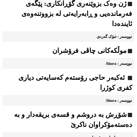
ژن وەک بزوێنەری گۆڕانکاری: پێگەی
فەرماندەیی و ڕابەرایەتی لە بزووتنەوەی
ئایندەدا
نووسه‌ر : تنۆک گەردی
موڵکەکانی چاڤی فرۆشران
نووسه‌ر : Ahura
ئەکبەر حاجی رۆستەم کەسایەتی دیاری
کفری کوژرا
نووسه‌ر : Ahura
شۆڕش به دروشم و قسه‌ی بریقه‌دار و به
ده‌سته‌مۆکراوان ناکرێ