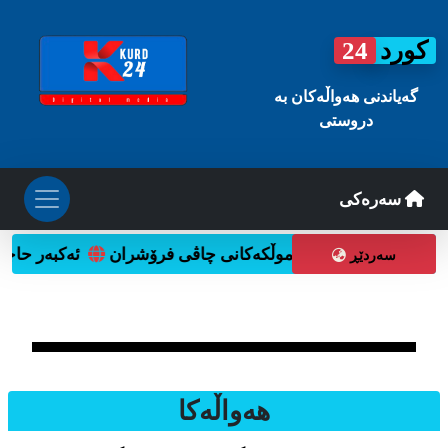
کورد
24
گه‌یاندنی هه‌واڵه‌کان به
دروستی
سه‌ره‌کی
وتنەوەی ئایندەدا
موڵکەکانی چاڤی فرۆشران
ئەکبەر حاجی 
سه‌ردێڕ
هه‌واڵه‌کا