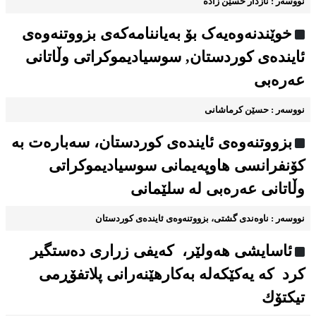
نووسه‌ر : نازدار حسێن زاده
خوێندنه‌وه‌یه‌ک بۆ به‌یاننامه‌که‌ی بزووتنه‌وه‌ی
ئاینده‌ی کوردستان, سوسیادیموكراتی وڵاتانی
عەرەبی
نووسه‌ر : حسێن کرماشانی
بزووتنه‌وه‌ی ئاینده‌ی کوردستان، سه‌باره‌ت به
كۆنفرانسی هاوپەیمانی سوسیادیموكراتی
وڵاتانی عەرەبی له سلێمانی
نووسه‌ر : ناوه‌ندی گشتی، بزووتنه‌وه‌ی ئاینده‌ی کوردستان
ئاسایشی هه‌ولێر، كه‌یفی زراری دەستگیر
کرد کە یه‌كێكەله‌ به‌كارهێنه‌رانی پلاتفۆڕمی
تیكتۆك