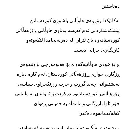
دەناسێنن
لەکاتێکدا زۆرینەی هاوڵاتی باشوری کوردستانن
پێشکەشکردنی ئەم کەیسە بەناوی هاوڵاتی ڕۆژهەڵاتی
کوردستانەوە یان ئێران لە دەرئەنجامدا لێکەوتەو
کاریگەری خراپی دەبێت
چ بۆ خودی هاوڵاتیەکەو چ بۆ هەلومەرجی بزوتنەوەی
ڕزگاری خوازی ڕۆژهەڵاتی کوردستان. ئەم کارە دیارە
بەپشتیوانی چەند گروپ و حزب و ڕێکخراوی سیاسی
ڕۆژهاڵاتی کوردستانەوە دەکرێت و ئەوانەی لە وڵاتانی
خۆر ئاوا بازرگانی و مامەڵە بە خەباتی ڕەوای
گەلەکەمانەوە دەکەن
وەچەندین بەڵگەو دەلیل مان لەبەردەستە کە بەناوی