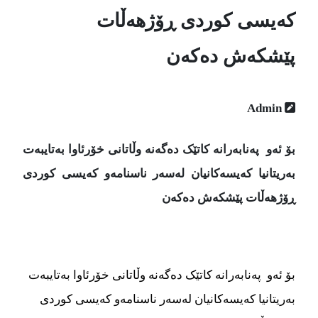
کەیسی کوردی ڕۆژهەڵات
پێشکەش دەکەن
Admin
بۆ ئەو پەنابەرانە کاتێک دەگەنە وڵاتانی خۆرئاوا بەتایبەت
بەریتانیا کەیسەکانیان لەسەر ناسنامەو کەیسی کوردی
ڕۆژهەڵات پێشکەش دەکەن
بۆ ئەو پەنابەرانە کاتێک دەگەنە وڵاتانی خۆرئاوا بەتایبەت
بەریتانیا کەیسەکانیان لەسەر ناسنامەو کەیسی کوردی