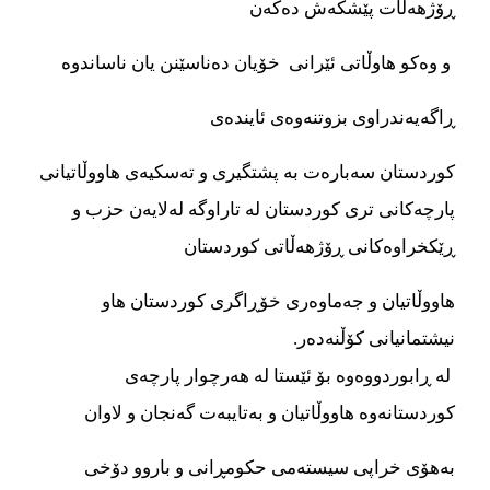
ڕۆژهەڵات پێشکەش دەکەن
و وەکو هاوڵاتی ئێرانی خۆیان دەناسێنن یان ناساندوە
ڕاگەیەندراوی بزوتنەوەی ئایندەی
کوردستان سەبارەت بە پشتگیری و تەسکیەی هاووڵاتیانی
پارچەکانی تری کوردستان لە تاراوگە لەلایەن حزب و
ڕێکخراوەکانی ڕۆژهەڵاتی کوردستان
هاووڵاتیان و جەماوەری خۆڕاگری کوردستان هاو
نیشتمانیانی کۆڵنەدەر.
لە ڕابوردووەوە بۆ ئێستا لە هەرچوار پارچەی
کوردستانەوە هاووڵاتیان و بەتایبەت گەنجان و لاوان
بەهۆی خراپی سیستەمی حکومڕانی و باروو دۆخی