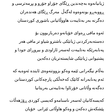
ژیانیانەوە بەچەندین ڕێگای جۆراو جۆرو و پڕمەترسی و
ڕووبەڕو بونەوەوە لەگەڵ مەرگ ڕێگای هەندەران
دەگرنە بەر بەتایبەت هاووڵاتیانی باشوری کوردستان
ئەوە مافی ڕەوای خۆیانەو دەربازبوون بۆ
دەستەبەرکردنی ژیانێکی باشترو شیاو تر مافی هەر
پەنابەرێکە بەتایبەت لەسەر ئازاودی و بیروڕای جودا و
پشتیوانی ژیانێکی شایستەتریان دەکەین
بەڵام نیگەرانی ئێمە وەکو بزووتنەوەی ئایندە ئەوەیە کە
ئەم پەنابەرانە کاتێک کەخەڵکی پارچەکانی کوردستانن
دەگەنە وڵاتانی خۆرئاوا بەتایبەتی بەریتانیا
کەیسەکانیان لەسەر ناسنامەو کەیسی کوردی ڕۆژهەڵات
پێشکەش دەکەن و وەکو هاوڵاتی ئێرانی خۆیان