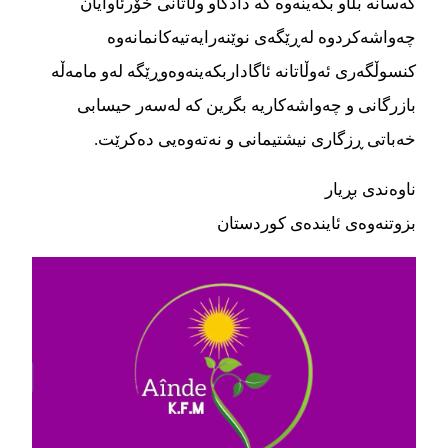
کەسانە بڵاو بکەینەوە کە دادگاو وڵاتانی خۆرئاوایان
چەواشەکردوە لەڕێگەی نوێنەرایەتیەکانمانەوە
کنسوڵگەری ئەوڵاتانە ئاگاداربکەینەوەوڕێگە لەو مامەڵە
بازرگانی و چەواشەکاریە بگرین کە لەسەر حیسابی
خەباتی ڕزگاری نیشتیمانی و نەتەوەیی دەکرێت.
ناوەندی بڕیار
بزوتنەوەی ئایندەی کوردستان