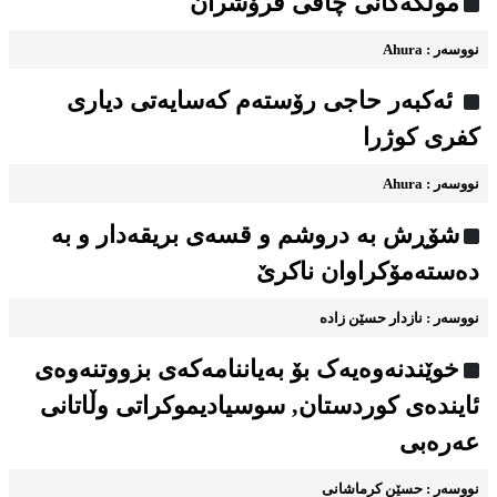
موڵکەکانی چاڤی فرۆشران
نووسه‌ر : Ahura
ئەکبەر حاجی رۆستەم کەسایەتی دیاری
کفری کوژرا
نووسه‌ر : Ahura
شۆڕش به دروشم و قسه‌ی بریقه‌دار و به
ده‌سته‌مۆکراوان ناکرێ
نووسه‌ر : نازدار حسێن زاده
خوێندنه‌وه‌یه‌ک بۆ به‌یاننامه‌که‌ی بزووتنه‌وه‌ی
ئاینده‌ی کوردستان, سوسیادیموكراتی وڵاتانی
عەرەبی
نووسه‌ر : حسێن کرماشانی