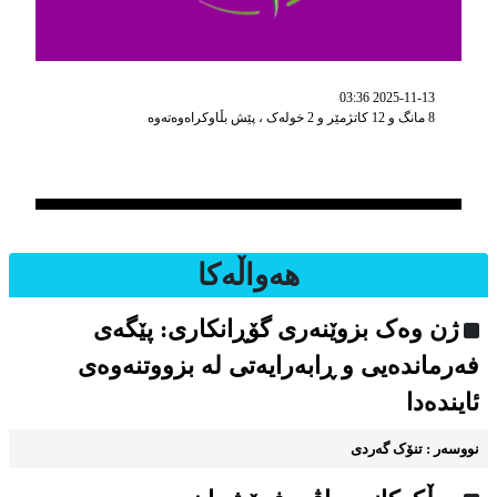
2025-11-13 03:36
8 مانگ و 12 کاتژمێر و 2 خوله‌ک ، پێش بڵاوکراه‌وه‌ته‌وه‌
هه‌واڵه‌کا
ژن وەک بزوێنەری گۆڕانکاری: پێگەی
فەرماندەیی و ڕابەرایەتی لە بزووتنەوەی
ئایندەدا
نووسه‌ر : تنۆک گەردی