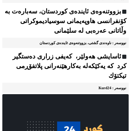
بزووتنه‌وه‌ی ئاینده‌ی کوردستان، سه‌باره‌ت به
كۆنفرانسی هاوپەیمانی سوسیادیموكراتی
وڵاتانی عەرەبی له سلێمانی
نووسه‌ر : ناوه‌ندی گشتی، بزووتنه‌وه‌ی ئاینده‌ی کوردستان
ئاسایشی هه‌ولێر، كه‌یفی زراری دەستگیر
کرد کە یه‌كێكەله‌ به‌كارهێنه‌رانی پلاتفۆڕمی
تیكتۆك
نووسه‌ر : Kurd24