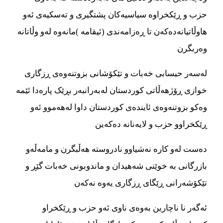
حزب و ڕێکخراوە سیاسیەکان پشتگیری و تەسکیەی ئەو
هاوڵاتیانەدەکەن تا ڕەزامەندی (ئیقامە )مانەوە لەو وڵاتانە
وەربگرن
لەسەر حیسابی خەبات و تێکۆشانی بزوتنەوەی ڕزگاری
خوازی ڕۆژهەڵاتی کوردستان لەبەرانبەر بڕێک پارەدا ئێمە
وەکو بزوتنەوەی ئایندەی کوردستان داوا لەهەموو ئەو
ڕێکخراوو حزب و لایەنانە دەکەین
دەست لەو کارە نەشیاوو نادروستە هەڵبگرن و مامەڵەو
بازرگانی بە خوێنی شەهیدان و ماندوبونی خەبات گێڕ و
تێکۆشەرانی ڕێگای ڕزگاری یەوە نەکەن
ئەگەر نا ناچارین بەوەی ناوی ئەو حزب و ڕێکخراو