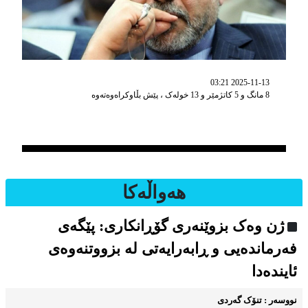
2025-11-13 03:21
8 مانگ و 5 کاتژمێر و 13 خوله‌ک ، پێش بڵاوکراه‌وه‌ته‌وه‌
هه‌واڵه‌کا
ژن وەک بزوێنەری گۆڕانکاری: پێگەی
فەرماندەیی و ڕابەرایەتی لە بزووتنەوەی
ئایندەدا
نووسه‌ر : تنۆک گەردی