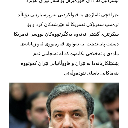
ئیسرائیل لە ١٣ی حوزەیران بۆ سەر ئێران ناوبرد
عێراقچی ئاماژەی بە قبوڵکردنی بەرپرسیارێتی دۆناڵد
ترەمپ سەرۆکی ئەمریکا لە هێرشەکان کرد و بۆ
سکرتێری گشتی نەتەوە یەکگرتووەکان نووسی ئەمریکا
دەبێت پابەندبێت بە تەواوی قەرەبووی ئەو زیانانەی
ماددی و ئەخلاقی بکاتەوە کە لە ئەنجامی ئەم
پێشێلکاریانەدا بە ئێران و هاووڵاتیانی ئێران کەوتووە
بنەماکانی یاسای نێودەوڵەتی