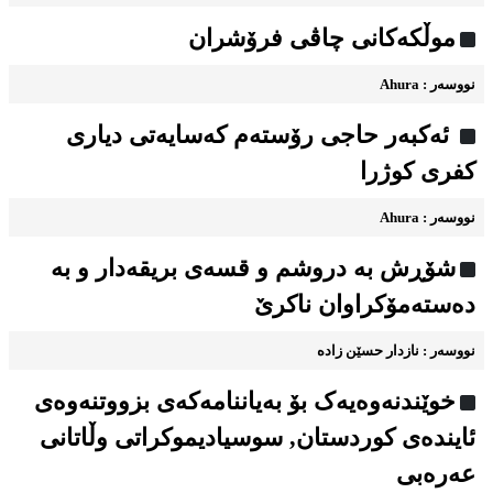
موڵکەکانی چاڤی فرۆشران
نووسه‌ر : Ahura
ئەکبەر حاجی رۆستەم کەسایەتی دیاری
کفری کوژرا
نووسه‌ر : Ahura
شۆڕش به دروشم و قسه‌ی بریقه‌دار و به
ده‌سته‌مۆکراوان ناکرێ
نووسه‌ر : نازدار حسێن زاده
خوێندنه‌وه‌یه‌ک بۆ به‌یاننامه‌که‌ی بزووتنه‌وه‌ی
ئاینده‌ی کوردستان, سوسیادیموكراتی وڵاتانی
عەرەبی