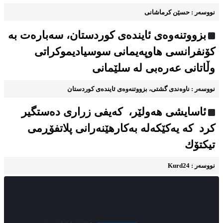
نووسه‌ر : حسێن کرماشانی
بزووتنه‌وه‌ی ئاینده‌ی کوردستان، سه‌باره‌ت به
كۆنفرانسی هاوپەیمانی سوسیادیموكراتی
وڵاتانی عەرەبی له سلێمانی
نووسه‌ر : ناوه‌ندی گشتی، بزووتنه‌وه‌ی ئاینده‌ی کوردستان
ئاسایشی هه‌ولێر، كه‌یفی زراری دەستگیر
کرد کە یه‌كێكەله‌ به‌كارهێنه‌رانی پلاتفۆڕمی
تیكتۆك
نووسه‌ر : Kurd24