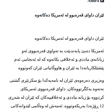
Ahura
ئێران داوای قەرەبوو لە ئەمریکا دەکاتەوە
ئێران داوای قەرەبوو لە ئەمریکا دەکاتەوە
ئەمریکا دەبێ پابەندبێت بە تەواوی قەرەبووی ئەو
زیانانەی ماددی و ئەخلاقی بکاتەوە کە لە ئەنجامی ئەم
پێشێلکاریانەدا بە ئێران و هاووڵاتیانی ئێران کەوتووە
وەزیری دەرەوەی ئێران لە نامەیەکدا بۆ سکرتێری گشتی
نەتەوە یەکگرتووەکان، داوای قەرەبووی ئەمریکای
کردووە بۆ زیانە ماددی و ئەخلاقییەکان کە ئێران لە شەڕی
12 ڕۆژەدا بەریکەوتووە. ئەمەش لە وەڵامی لێدوانەکانی