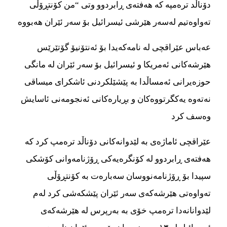
دۆناڵد ترەمپە کە هەفتەی ڕابردوو وتی “من کۆنتڕۆڵی
تەواوەتیم لەسەر هێرشی ئیسرائیل بۆ سەر ئێران هەبووە
عەباس عێراقچی لە نامەکەیدا بۆ ئەنتۆنیۆ گۆتێرێس
هێرشەکانی ئەمریکا و ئیسرائیل بۆ سەر ئێران لە مانگی
حوزەیرانی ئەمساڵدا بە پێشێلکردنی ئاشکرای میساقی
نەتەوە یەکگرتووەکان و بڕیارەکانی ئەنجومەنی ئاسایش
وەسف کرد
عێراقچی ئاماژەی بە لێدوانەکانی دۆناڵد ترەمپ کرد کە
هەفتەی ڕابردوو لە کۆنگرەیەکی ڕۆژنامەوانی کۆشکی
سپیدا بۆ ڕۆژنامەنووسان سەبارەت بە کۆنتڕۆڵی
تەواوەتی هێرشەکەی سەر ئێران پێشکەشی کرد لەم
لێدوانانەدا ترەمپ خۆی بە بەرپرس لە هێرشەکەی